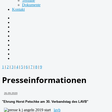
Termine
Dokumente
Kontakt
1
|
2
|
3
|
4
|
5
|
6
|
7
|
8
|
9
Presseinformationen
26.09.2020
"Ehrung Horst Petschke am 30. Verbandstag des LAVB"
lavb