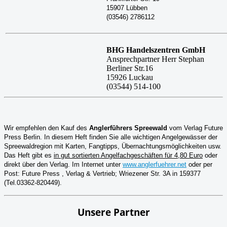
15907 Lübben
(03546) 2786112
BHG Handelszentren GmbH
Ansprechpartner Herr Stephan
Berliner Str.16
15926 Luckau
(03544) 514-100
Wir empfehlen den Kauf des
Anglerführers Spreewald
vom Verlag Future
Press Berlin. In diesem Heft finden Sie alle wichtigen Angelgewässer der
Spreewaldregion mit Karten, Fangtipps, Übernachtungsmöglichkeiten usw.
Das Heft gibt es
in gut sortierten Angelfachgeschäften für 4,80 Euro
oder
direkt über den Verlag. Im Internet unter
www.anglerfuehrer.net
oder per
Post: Future Press , Verlag & Vertrieb; Wriezener Str. 3A in 159377
(Tel.03362-820449).
Unsere Partner