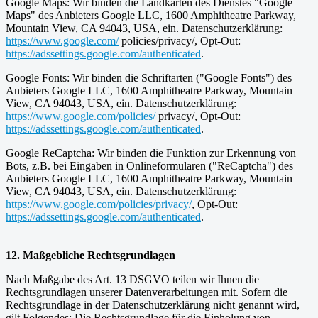
Google Maps: Wir binden die Landkarten des Dienstes "Google
Maps" des Anbieters Google LLC, 1600 Amphitheatre Parkway,
Mountain View, CA 94043, USA, ein. Datenschutzerklärung:
https://www.google.com/
policies/privacy/, Opt-Out:
https://adssettings.google.com/authenticated
.
Google Fonts: Wir binden die Schriftarten ("Google Fonts") des
Anbieters Google LLC, 1600 Amphitheatre Parkway, Mountain
View, CA 94043, USA, ein. Datenschutzerklärung:
https://www.google.com/policies/
privacy/, Opt-Out:
https://adssettings.google.com/authenticated
.
Google ReCaptcha: Wir binden die Funktion zur Erkennung von
Bots, z.B. bei Eingaben in Onlineformularen ("ReCaptcha") des
Anbieters Google LLC, 1600 Amphitheatre Parkway, Mountain
View, CA 94043, USA, ein. Datenschutzerklärung:
https://www.google.com/policies/privacy/
, Opt-Out:
https://adssettings.google.com/authenticated
.
12. Maßgebliche Rechtsgrundlagen
Nach Maßgabe des Art. 13 DSGVO teilen wir Ihnen die
Rechtsgrundlagen unserer Datenverarbeitungen mit. Sofern die
Rechtsgrundlage in der Datenschutzerklärung nicht genannt wird,
gilt Folgendes: Die Rechtsgrundlage für die Einholung von