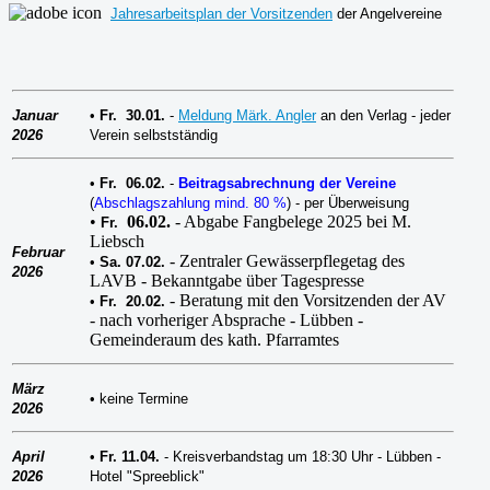
Jahresarbeitsplan der Vorsitzenden
der Angelvereine
Januar
•
Fr. 30.01.
-
Meldung Märk. Angler
an den Verlag - jeder
2026
Verein selbstständig
•
Fr. 06.02.
-
Beitragsabrechnung der Vereine
(
Abschlagszahlung mind. 80 %
) - per Überweisung
•
06.02.
- Abgabe Fangbelege 2025 bei M.
Fr.
Liebsch
Februar
- Zentraler Gewässerpflegetag des
•
Sa.
07.02.
2026
LAVB - Bekanntgabe über Tagespresse
- Beratung mit den Vorsitzenden der AV
•
Fr.
20.02.
- nach vorheriger Absprache - Lübben -
Gemeinderaum des kath. Pfarramtes
März
•
keine Termine
2026
April
•
Fr.
11.04.
- Kreisverbandstag um 18:30 Uhr - Lübben -
2026
Hotel "Spreeblick"