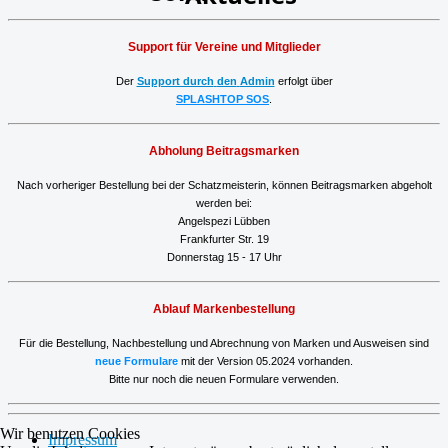
Support für Vereine und Mitglieder
Der
Support durch
den
Admin
erfolgt über
SPLASHTOP SOS
.
Abholung Beitragsmarken
Nach vorheriger Bestellung
bei der Schatzmeisterin, können
Beitragsmarken
abgeholt
werden bei:
Angelspezi Lübben
Frankfurter Str. 19
Donnerstag 15 - 17 Uhr
Ablauf Markenbestellung
Für die Bestellung, Nachbestellung und Abrechnung von Marken und Ausweisen sind
neue Formulare
mit der Version 05.2024
vorhanden.
Bitte nur noch die neuen Formulare verwenden.
Wir benutzen Cookies
Impressum