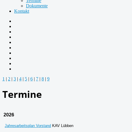
Termine
Dokumente
Kontakt
1
|
2
|
3
|
4
|
5
|
6
|
7
|
8
|
9
Termine
2026
Jahresarbeitsplan Vorstand
KAV Lübben